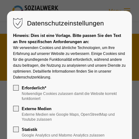
Menu
Datenschutzeinstellungen
Sozialwerk Moormerland
Impressum
Hinweis: Dies ist eine Vorlage. Bitte passen Sie den Text
an Ihre spezifischen Anforderungen an:
Wir verwenden Cookies und ähnliche Technologien, um Ihre
Impressum
Erfahrung auf unserer Website zu verbessern. Einige Cookies sind
für die grundlegende Funktionalität erforderlich, während andere
dazu beitragen, die Nutzung zu analysieren und unsere Dienste zu
optimieren. Detaillierte Informationen finden Sie in unserer
Datenschutzerklärung.
Erforderlich*
Notwendige Cookies zulassen damit die Website korrekt
funktioniert
Sozialwerk der Evangelisch-Freikirchlichen
Gemeinde Moormerland e. V.
Externe Medien
Externe Medien wie Google Maps, OpenStreetMap und
Königsstraße 79-81
Youtube zulassen
26802 Moormerland
Statistik
Google Analytics und Matomo Analytics zulassen